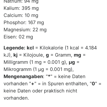
Natrium: 94 mg
Kalium: 395 mg
Calcium: 10 mg
Phosphor: 167 mg
Magnesium: 22 mg
Eisen: 02 mg
Legende:
kcl
= Kilokalorie (1 kcal = 4.184
kJ),
kj
= Kilojoule,
g
= Gramm,
mg
=
Milligramm (1 mg = 0.001 g),
µg
=
Mikrogramm (1 µg = 0.001 mg),
Mengenangaben
: "
*
" = keine Daten
vorhanden "
+
" = in Spuren enthalten, "
0
" =
keine Daten oder praktisch nicht
vorhanden.