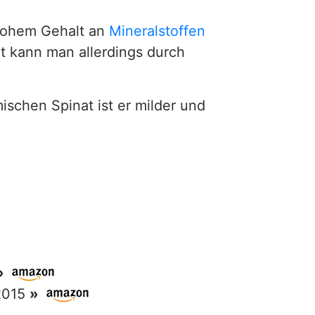
 hohem Gehalt an
Mineralstoffen
t kann man allerdings durch
ischen Spinat ist er milder und
»
 2015
»