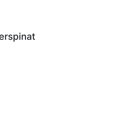
erspinat