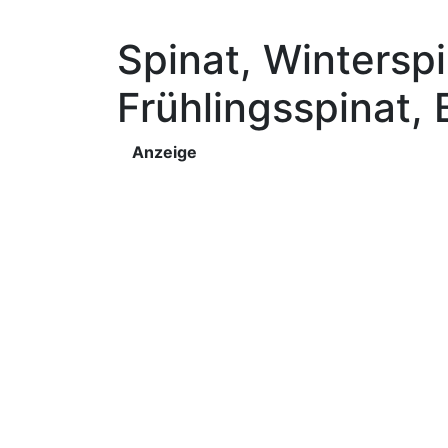
Spinat, Wintersp
Frühlingsspinat, 
Anzeige