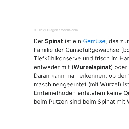
© Lucky Dragon / fotolia.com
Der
Spinat
ist ein
Gemüse
, das z
Familie der Gänsefußgewächse (bot
Tiefkühlkonserve und frisch im Hand
entweder mit (
Wurzelspinat
) oder
Daran kann man erkennen, ob der 
maschinengeerntet (mit Wurzel) ist
Erntemethoden entstehen keine Qua
beim Putzen sind beim Spinat mit 