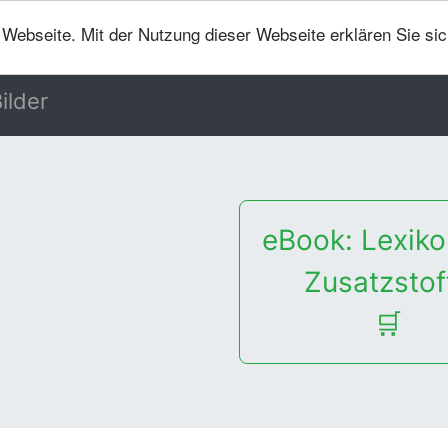
er Webseite. Mit der Nutzung dieser Webseite erklären Sie si
ilder
eBook: Lexiko
Zusatzstof
🛒