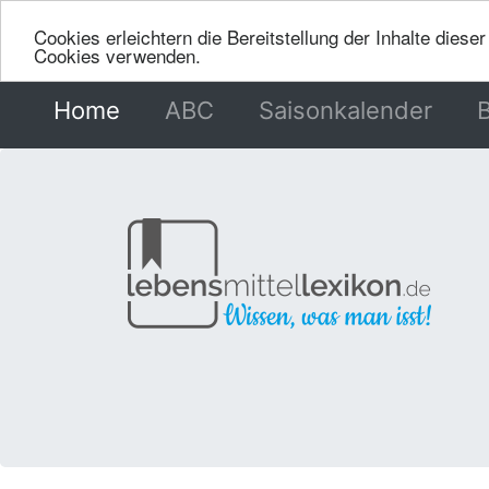
Cookies erleichtern die Bereitstellung der Inhalte dies
Cookies verwenden.
Home
(current)
ABC
Saisonkalender
B