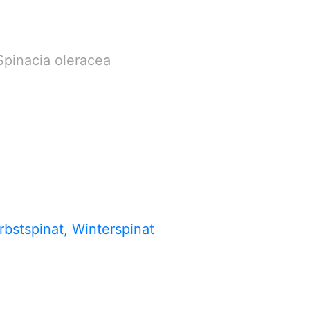
Spinacia oleracea
bstspinat, Winterspinat