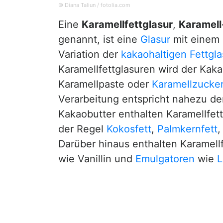
© Diana Taliun / fotolia.com
Eine
Karamellfettglasur
,
Karamell
genannt, ist eine
Glasur
mit einem g
Variation der
kakaohaltigen Fettgla
Karamellfettglasuren wird der Kaka
Karamellpaste oder
Karamellzucke
Verarbeitung entspricht nahezu der
Kakaobutter enthalten Karamellfet
der Regel
Kokosfett
,
Palmkernfett
Darüber hinaus enthalten Karamell
wie Vanillin und
Emulgatoren
wie
L