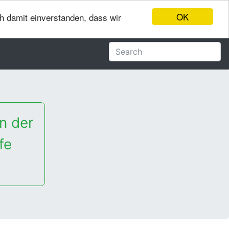
OK
ch damit einverstanden, dass wir
n der
fe