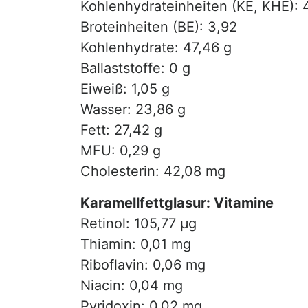
Kohlenhydrateinheiten (KE, KHE): 
Broteinheiten (BE): 3,92
Kohlenhydrate: 47,46 g
Ballaststoffe: 0 g
Eiweiß: 1,05 g
Wasser: 23,86 g
Fett: 27,42 g
MFU: 0,29 g
Cholesterin: 42,08 mg
Karamellfettglasur: Vitamine
Retinol: 105,77 µg
Thiamin: 0,01 mg
Riboflavin: 0,06 mg
Niacin: 0,04 mg
Pyridoxin: 0,02 mg