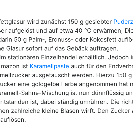
fettglasur wird zunächst 150 g gesiebter
Puderz
er aufgelöst und auf etwa 40 °C erwärmen; Die
rin 50 g Palm-, Erdnuss- oder Kokosfett aufl
e Glasur sofort auf das Gebäck auftragen.
im stationären Einzelhandel erhältlich. Jedoch 
 Amazon ist
Karamellpaste
auch für den Endverbra
mellzucker ausgetauscht werden. Hierzu 150 g Z
 Zucker eine goldgelbe Farbe angenommen hat 
Karamell-Sahne-Mischung ist nun dünnflüssig un
tstanden ist, dabei ständig umrühren. Die rich
en zahlreiche kleine Blasen wirft. Den Zucker
 auflösen.