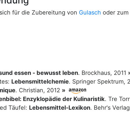
endung
sich für die Zubereitung von
Gulasch
oder zu
sund essen - bewusst leben
. Brockhaus, 2011
tes:
Lebensmittelchemie
. Springer Spektrum,
mique
. Christian, 2012
»
nbibel: Enzyklopädie der Kulinaristik
. Tre Tor
red Täufel:
Lebensmittel-Lexikon
. Behr's Verla