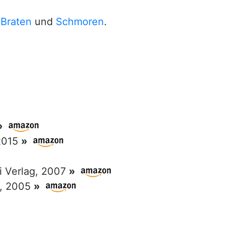
m
Braten
und
Schmoren
.
»
 2015
»
ri Verlag, 2007
»
g, 2005
»