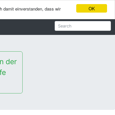
OK
ch damit einverstanden, dass wir
n der
fe