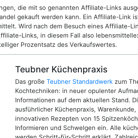
n, die mit so genannten Affiliate-Links ausgest
ndel gekauft werden kann. Ein Affiliate-Link is
ttelt. Wird nach dem Besuch eines Affiliate-Lin
ffiliate-Links, in diesem Fall also lebensmittell
nstelliger Prozentsatz des Verkaufswertes.
Teubner Küchenpraxis
Das große
Teubner Standardwerk
zum The
Kochtechniken: in neuer opulenter Aufm
Informationen auf dem aktuellen Stand. D
ausführlicher Küchenpraxis, Warenkunde
innovativen Rezepten von 15 Spitzenköc
Informieren und Schwelgen ein. Alle küc
werden Schritt-für-Schritt erklärt. Zahlre