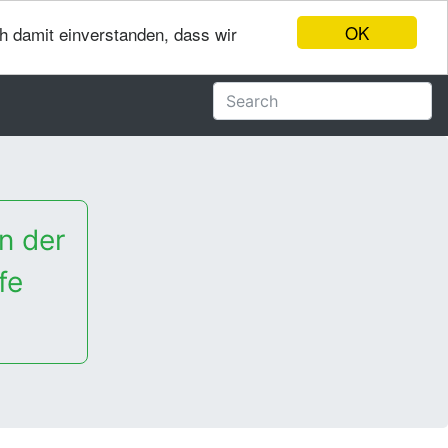
OK
ch damit einverstanden, dass wir
n der
fe