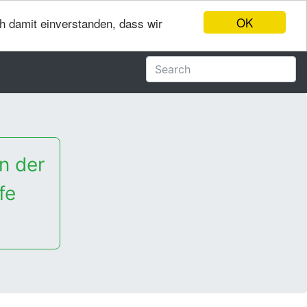
OK
ch damit einverstanden, dass wir
n der
fe