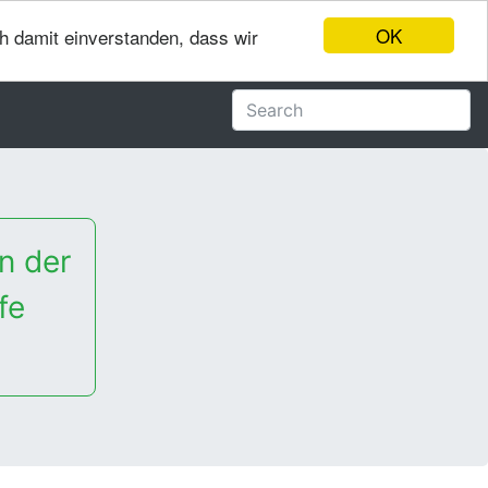
OK
ch damit einverstanden, dass wir
n der
fe