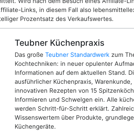
ttelt. Wird nach dem Besuch eines Affiliate-Lin
ffiliate-Links, in diesem Fall also lebensmittell
nstelliger Prozentsatz des Verkaufswertes.
Teubner Küchenpraxis
Das große
Teubner Standardwerk
zum The
Kochtechniken: in neuer opulenter Aufm
Informationen auf dem aktuellen Stand. D
ausführlicher Küchenpraxis, Warenkunde
innovativen Rezepten von 15 Spitzenköc
Informieren und Schwelgen ein. Alle küc
werden Schritt-für-Schritt erklärt. Zahlre
Wissenswertem über Produkte, grundlege
Küchengeräte.