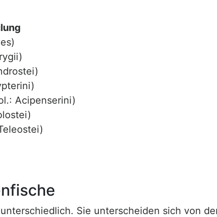
ilung
es)
ygii)
rostei)
terini)
 Acipenserini)
ostei)
eleostei)
nfische
unterschiedlich. Sie unterscheiden sich von de