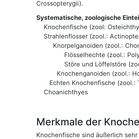
Crossopterygii).
Systematische, zoologische Einte
Knochenfische (zool: Osteichthy
Strahlenflosser (zool.: Actinopter
Knorpelganoiden (zool.: Chond
Flösselhechte (zool.: Polyp
Störe und Löffelstöre (zool.:
Knochenganoiden (zool.: Hol
Echten Knochenfische (zool.: T
Choanichthyes
Merkmale der Knoche
Knochenfische sind äußerlich sehr 