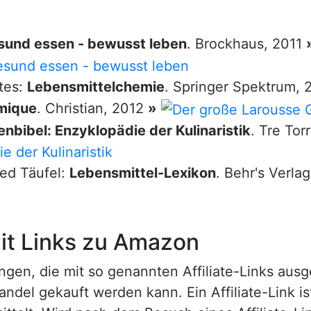
sund essen - bewusst leben
. Brockhaus, 2011
tes:
Lebensmittelchemie
. Springer Spektrum,
mique
. Christian, 2012
»
nbibel: Enzyklopädie der Kulinaristik
. Tre Tor
red Täufel:
Lebensmittel-Lexikon
. Behr's Verla
t Links zu Amazon
n, die mit so genannten Affiliate-Links ausgest
ndel gekauft werden kann. Ein Affiliate-Link is