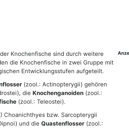
Anze
 der Knochenfische sind durch weitere
rden die Knochenfische in zwei Gruppe mit
gischen Entwicklungsstufen aufgeteilt.
nflosser
(zool.: Actinopterygii) gehören
rostei), die
Knochenganoiden
(zool.:
fische
(zool.: Teleostei).
:) Choanichthyes bzw. Sarcopterygii
Dipnoi) und die
Quastenflosser
(zool.: