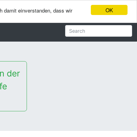
OK
ch damit einverstanden, dass wir
n der
fe