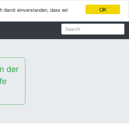
OK
ch damit einverstanden, dass wir
n der
fe