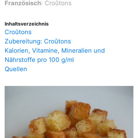
Französisch
: Croûtons
Inhaltsverzeichnis
Croûtons
Zubereitung: Croûtons
Kalorien, Vitamine, Mineralien und
Nährstoffe pro 100 g/ml
Quellen