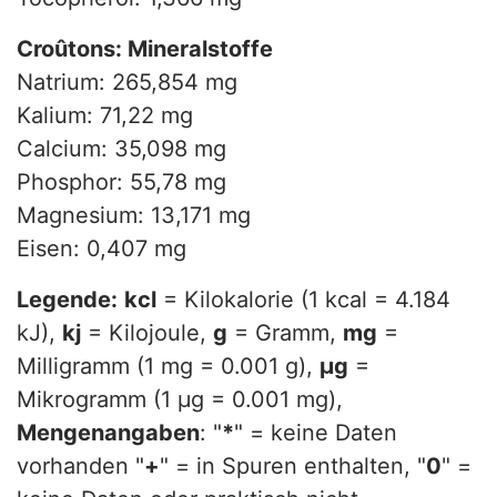
Croûtons: Mineralstoffe
Natrium: 265,854 mg
Kalium: 71,22 mg
Calcium: 35,098 mg
Phosphor: 55,78 mg
Magnesium: 13,171 mg
Eisen: 0,407 mg
Legende:
kcl
= Kilokalorie (1 kcal = 4.184
kJ),
kj
= Kilojoule,
g
= Gramm,
mg
=
Milligramm (1 mg = 0.001 g),
µg
=
Mikrogramm (1 µg = 0.001 mg),
Mengenangaben
: "
*
" = keine Daten
vorhanden "
+
" = in Spuren enthalten, "
0
" =