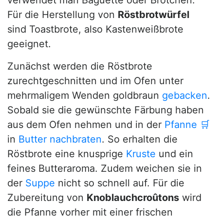
verwendet man Baguette oder Brötchen.
Für die Herstellung von
Röstbrotwürfel
sind Toastbrote, also Kastenweißbrote
geeignet.
Zunächst werden die Röstbrote
zurechtgeschnitten und im Ofen unter
mehrmaligem Wenden goldbraun
gebacken
.
Sobald sie die gewünschte Färbung haben
aus dem Ofen nehmen und in der
Pfanne
🛒
in
Butter
nachbraten
. So erhalten die
Röstbrote eine knusprige
Kruste
und ein
feines Butteraroma. Zudem weichen sie in
der
Suppe
nicht so schnell auf. Für die
Zubereitung von
Knoblauchcroûtons
wird
die Pfanne vorher mit einer frischen