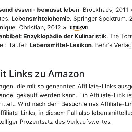
sund essen - bewusst leben
. Brockhaus, 2011
tes:
Lebensmittelchemie
. Springer Spektrum,
mique
. Christian, 2012
»
nbibel: Enzyklopädie der Kulinaristik
. Tre Tor
red Täufel:
Lebensmittel-Lexikon
. Behr's Verla
t Links zu Amazon
n, die mit so genannten Affiliate-Links ausgest
ndel gekauft werden kann. Ein Affiliate-Link is
ttelt. Wird nach dem Besuch eines Affiliate-Lin
ffiliate-Links, in diesem Fall also lebensmittell
nstelliger Prozentsatz des Verkaufswertes.