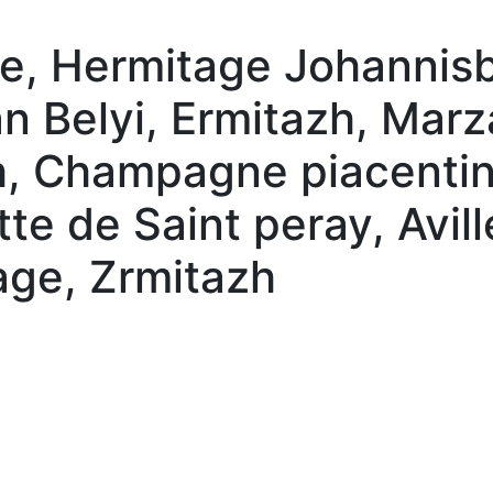
e, Hermitage Johannisb
n Belyi, Ermitazh, Mar
h, Champagne piacenti
tte de Saint peray, Avil
age, Zrmitazh