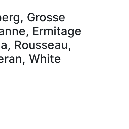
erg, Grosse
zanne, Ermitage
na, Rousseau,
leran, White