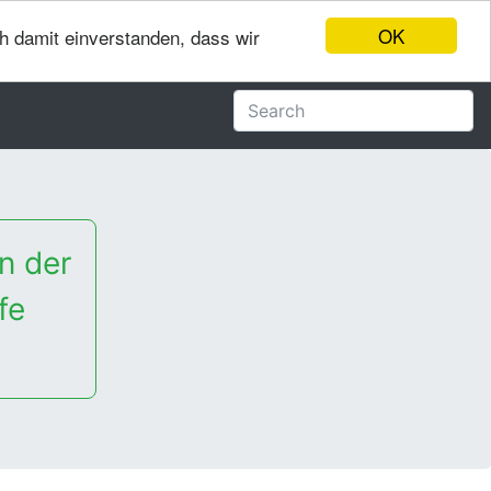
OK
ch damit einverstanden, dass wir
n der
fe