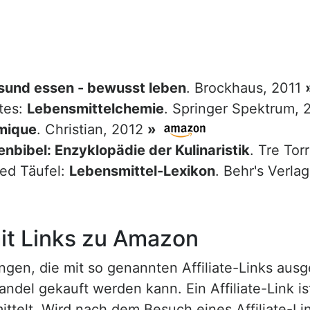
sund essen - bewusst leben
. Brockhaus, 2011
tes:
Lebensmittelchemie
. Springer Spektrum,
mique
. Christian, 2012
»
nbibel: Enzyklopädie der Kulinaristik
. Tre Tor
red Täufel:
Lebensmittel-Lexikon
. Behr's Verla
t Links zu Amazon
n, die mit so genannten Affiliate-Links ausgest
ndel gekauft werden kann. Ein Affiliate-Link is
ttelt. Wird nach dem Besuch eines Affiliate-Lin