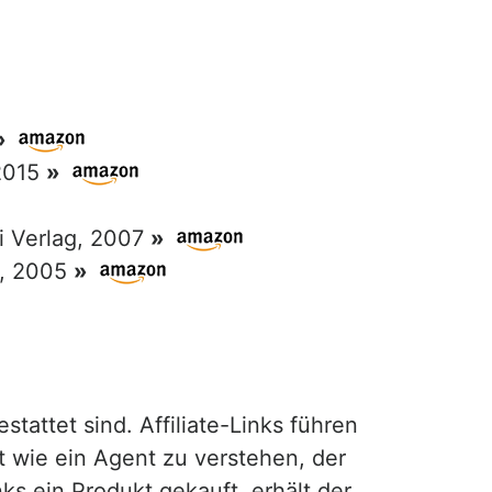
»
 2015
»
ri Verlag, 2007
»
g, 2005
»
attet sind. Affiliate-Links führen
t wie ein Agent zu verstehen, der
ks ein Produkt gekauft, erhält der