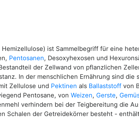
Hemizellulose) ist Sammelbegriff für eine het
en,
Pentosanen
, Desoxyhexosen und Hexuronsä
 Bestandteil der Zellwand von pflanzlichen Zel
stanz. In der menschlichen Ernährung sind die
it Zellulose und
Pektinen
als
Ballaststoff
von B
wiegend Pentosane, von
Weizen
,
Gerste
,
Gemü
mehl verhindern bei der Teigbereitung die Au
en Schalen der Getreidekörner besteht - enthäl