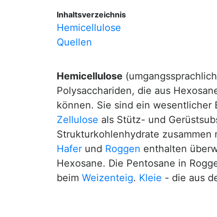
Inhaltsverzeichnis
Hemicellulose
Quellen
Hemicellulose
(umgangssprachlich 
Polysacchariden, die aus Hexosan
können. Sie sind ein wesentlicher
Zellulose
als Stütz- und Gerüstsub
Strukturkohlenhydrate zusammen m
Hafer
und
Roggen
enthalten über
Hexosane. Die Pentosane in Roggen
beim
Weizenteig
.
Kleie
- die aus d