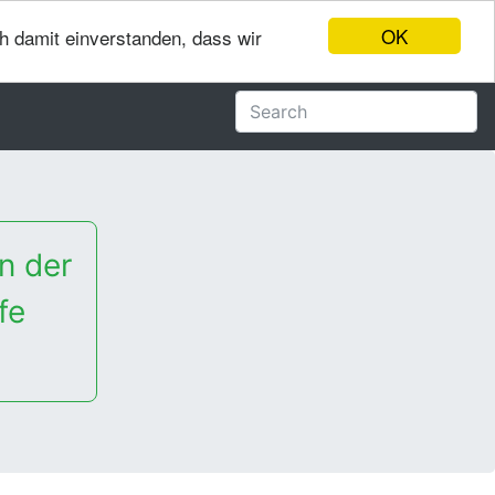
OK
ch damit einverstanden, dass wir
n der
fe