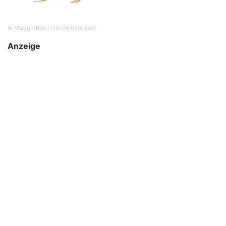
© MsLightBox / istockphoto.com
Anzeige