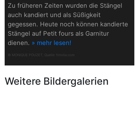
Zu früheren Zeiten wurden die Stängel
auch kandiert und als Süßigkeit
gegessen. Heute noch können kandierte
Stängel auf Petit fours als Garnitur
dienen.
» mehr lesen!
© MONIQUE POUZET, Quelle:
fotolia.com
Weitere Bildergalerien