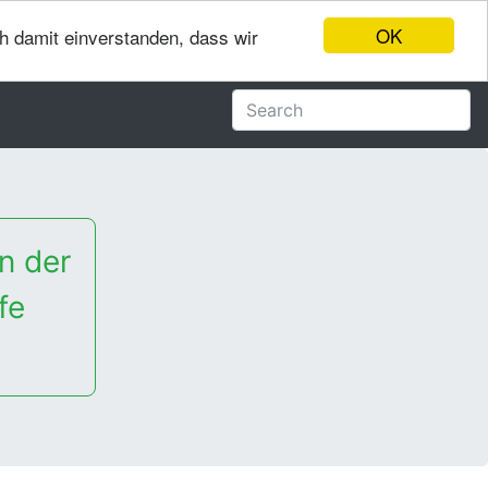
OK
ch damit einverstanden, dass wir
n der
fe