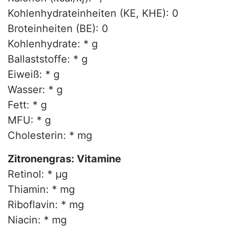
Kohlenhydrateinheiten (KE, KHE): 0
Broteinheiten (BE): 0
Kohlenhydrate: * g
Ballaststoffe: * g
Eiweiß: * g
Wasser: * g
Fett: * g
MFU: * g
Cholesterin: * mg
Zitronengras: Vitamine
Retinol: * µg
Thiamin: * mg
Riboflavin: * mg
Niacin: * mg