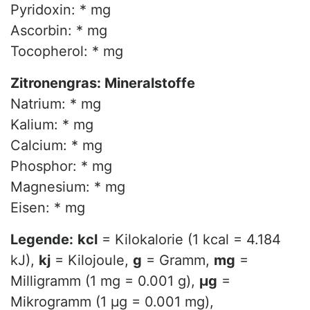
Pyridoxin: * mg
Ascorbin: * mg
Tocopherol: * mg
Zitronengras: Mineralstoffe
Natrium: * mg
Kalium: * mg
Calcium: * mg
Phosphor: * mg
Magnesium: * mg
Eisen: * mg
Legende:
kcl
= Kilokalorie (1 kcal = 4.184
kJ),
kj
= Kilojoule,
g
= Gramm,
mg
=
Milligramm (1 mg = 0.001 g),
µg
=
Mikrogramm (1 µg = 0.001 mg),