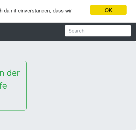
OK
ch damit einverstanden, dass wir
n der
fe