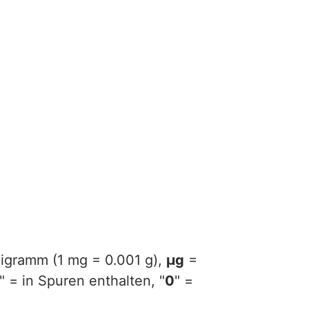
ligramm (1 mg = 0.001 g),
µg
=
" = in Spuren enthalten, "
0
" =