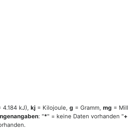
= 4.184 kJ),
kj
= Kilojoule,
g
= Gramm,
mg
= Mil
ngenangaben
: "
*
" = keine Daten vorhanden "
+
vorhanden.