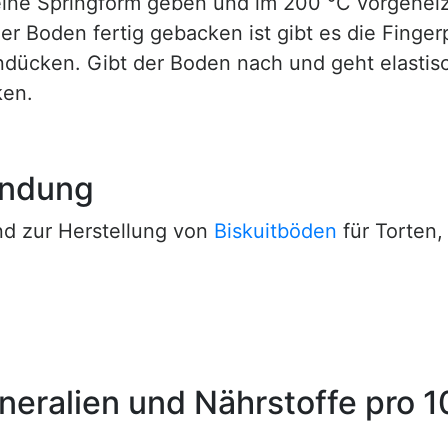
eine Springform geben und im 200 °C vorgeheiz
der Boden fertig gebacken ist gibt es die Finge
indücken. Gibt der Boden nach und geht elastis
ken.
endung
d zur Herstellung von
Biskuitböden
für Torten
ineralien und Nährstoffe pro 