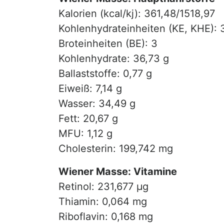
Kalorien (kcal/kj): 361,48/1518,97
Kohlenhydrateinheiten (KE, KHE): 
Broteinheiten (BE): 3
Kohlenhydrate: 36,73 g
Ballaststoffe: 0,77 g
Eiweiß: 7,14 g
Wasser: 34,49 g
Fett: 20,67 g
MFU: 1,12 g
Cholesterin: 199,742 mg
Wiener Masse: Vitamine
Retinol: 231,677 µg
Thiamin: 0,064 mg
Riboflavin: 0,168 mg