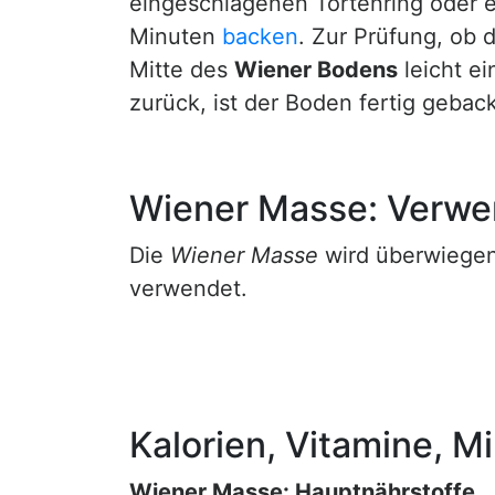
eingeschlagenen Tortenring oder 
Minuten
backen
. Zur Prüfung, ob 
Mitte des
Wiener Bodens
leicht e
zurück, ist der Boden fertig gebac
Wiener Masse: Verw
Die
Wiener Masse
wird überwiegen
verwendet.
Kalorien, Vitamine, M
Wiener Masse: Hauptnährstoffe