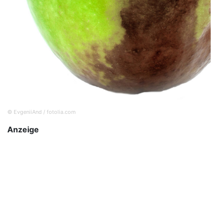
© EvgeniiAnd / fotolia.com
Anzeige