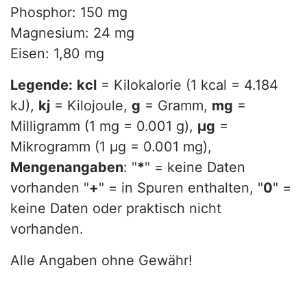
Phosphor: 150 mg
Magnesium: 24 mg
Eisen: 1,80 mg
Legende:
kcl
= Kilokalorie (1 kcal = 4.184
kJ),
kj
= Kilojoule,
g
= Gramm,
mg
=
Milligramm (1 mg = 0.001 g),
µg
=
Mikrogramm (1 µg = 0.001 mg),
Mengenangaben
: "
*
" = keine Daten
vorhanden "
+
" = in Spuren enthalten, "
0
" =
keine Daten oder praktisch nicht
vorhanden.
Alle Angaben ohne Gewähr!