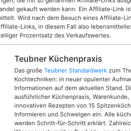
n, die mit so genannten Affiliate-Links ausgest
ndel gekauft werden kann. Ein Affiliate-Link is
ttelt. Wird nach dem Besuch eines Affiliate-Lin
ffiliate-Links, in diesem Fall also lebensmittell
nstelliger Prozentsatz des Verkaufswertes.
Teubner Küchenpraxis
Das große
Teubner Standardwerk
zum The
Kochtechniken: in neuer opulenter Aufm
Informationen auf dem aktuellen Stand. D
ausführlicher Küchenpraxis, Warenkunde
innovativen Rezepten von 15 Spitzenköc
Informieren und Schwelgen ein. Alle küc
werden Schritt-für-Schritt erklärt. Zahlre