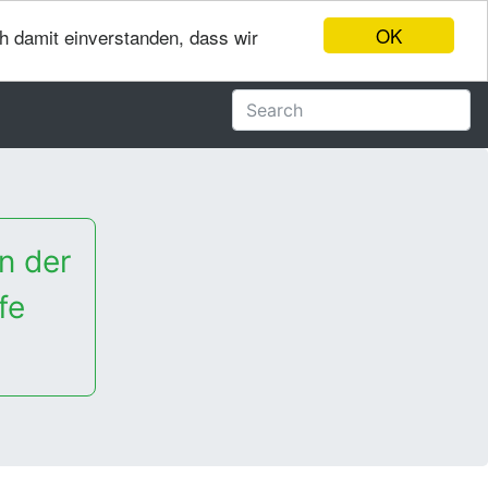
OK
ch damit einverstanden, dass wir
n der
fe