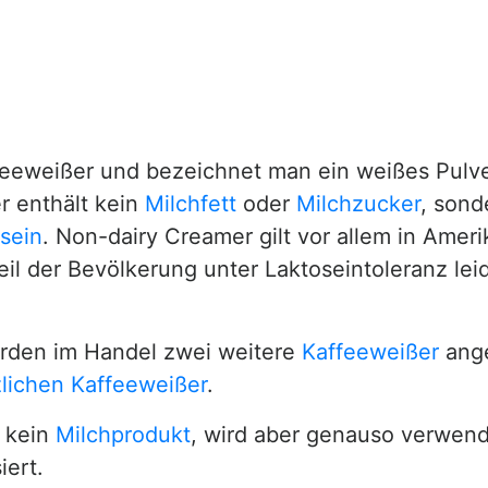
feeweißer und bezeichnet man ein weißes Pulve
r enthält kein
Milchfett
oder
Milchzucker
, sond
sein
. Non-dairy Creamer gilt vor allem in Ameri
eil der Bevölkerung unter Laktoseintoleranz lei
den im Handel zwei weitere
Kaffeeweißer
ange
zlichen Kaffeeweißer
.
 kein
Milchprodukt
, wird aber genauso verwende
iert.