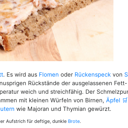
tt
. Es wird aus
Flomen
oder
Rückenspeck
von
S
nusprigen Rückstände der ausgelassenen Fett-
peratur weich und streichfähig. Der Schmelzpu
sammen mit kleinen Würfeln von Birnen,
Äpfel
🛒
äutern
wie Majoran und Thymian gewürzt.
er Aufstrich für deftige, dunkle
Brote
.