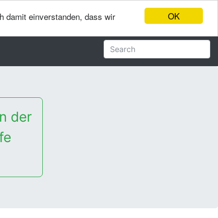
OK
ch damit einverstanden, dass wir
n der
fe