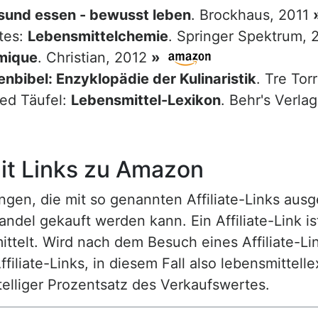
sund essen - bewusst leben
. Brockhaus, 2011
tes:
Lebensmittelchemie
. Springer Spektrum,
mique
. Christian, 2012
»
nbibel: Enzyklopädie der Kulinaristik
. Tre Tor
red Täufel:
Lebensmittel-Lexikon
. Behr's Verla
t Links zu Amazon
n, die mit so genannten Affiliate-Links ausgest
ndel gekauft werden kann. Ein Affiliate-Link is
ttelt. Wird nach dem Besuch eines Affiliate-Lin
ffiliate-Links, in diesem Fall also lebensmittell
nstelliger Prozentsatz des Verkaufswertes.