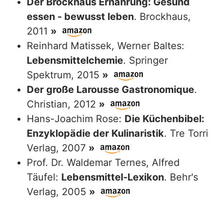
Der Brockhaus Ernährung: Gesund
essen - bewusst leben
. Brockhaus,
2011
»
Reinhard Matissek, Werner Baltes:
Lebensmittelchemie
. Springer
Spektrum, 2015
»
Der große Larousse Gastronomique
.
Christian, 2012
»
Hans-Joachim Rose:
Die Küchenbibel:
Enzyklopädie der Kulinaristik
. Tre Torri
Verlag, 2007
»
Prof. Dr. Waldemar Ternes, Alfred
Täufel:
Lebensmittel-Lexikon
. Behr's
Verlag, 2005
»