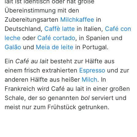
lait ist identisch oder hat große
Übereinstimmung mit den
Zubereitungsarten
Milchkaffee
in
Deutschland,
Caffè latte
in Italien,
Café con
leche
oder
Café cortado
, in Spanien und
Galão
und
Meia de leite
in Portugal.
Ein
Café au lait
besteht zur Hälfte aus
einem frisch extrahierten
Espresso
und zur
anderen Hälfte aus heißer
Milch
. In
Frankreich wird Café au lait in einer großen
Schale, der so genannten
bol
serviert und
meist nur zum Frühstück getrunken.