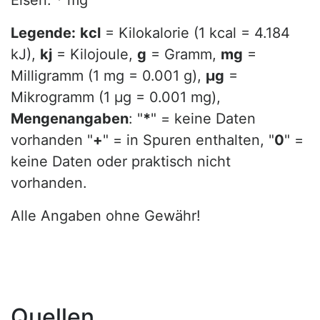
Eisen: * mg
Legende:
kcl
= Kilokalorie (1 kcal = 4.184
kJ),
kj
= Kilojoule,
g
= Gramm,
mg
=
Milligramm (1 mg = 0.001 g),
µg
=
Mikrogramm (1 µg = 0.001 mg),
Mengenangaben
: "
*
" = keine Daten
vorhanden "
+
" = in Spuren enthalten, "
0
" =
keine Daten oder praktisch nicht
vorhanden.
Alle Angaben ohne Gewähr!
Quellen