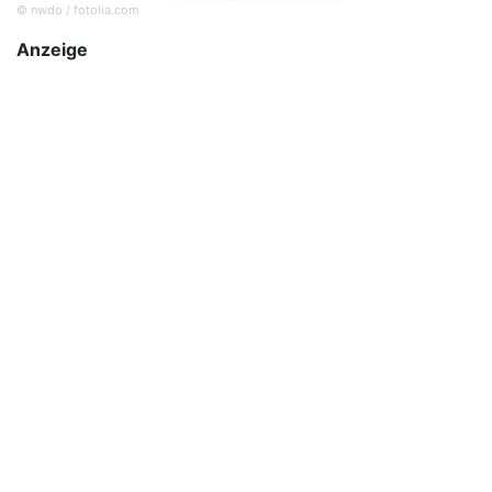
© nwdo / fotolia.com
Anzeige