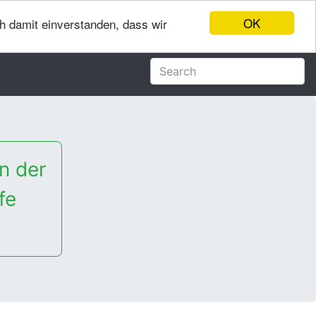
OK
ch damit einverstanden, dass wir
n der
fe