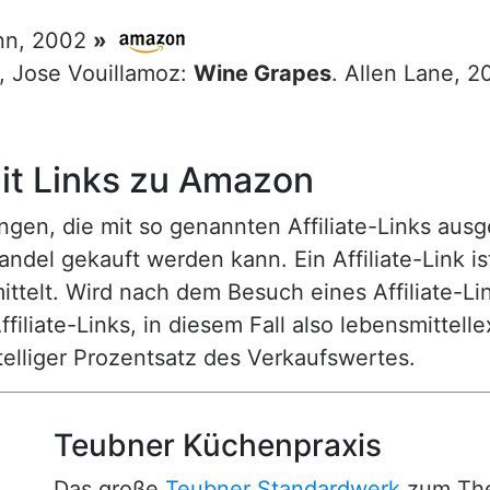
nn, 2002
»
g, Jose Vouillamoz:
Wine Grapes
. Allen Lane, 
t Links zu Amazon
n, die mit so genannten Affiliate-Links ausgest
ndel gekauft werden kann. Ein Affiliate-Link is
ttelt. Wird nach dem Besuch eines Affiliate-Lin
ffiliate-Links, in diesem Fall also lebensmittell
nstelliger Prozentsatz des Verkaufswertes.
Teubner Küchenpraxis
Das große
Teubner Standardwerk
zum The