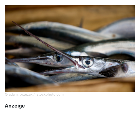
© adam_przezak / istockphoto.com
Anzeige