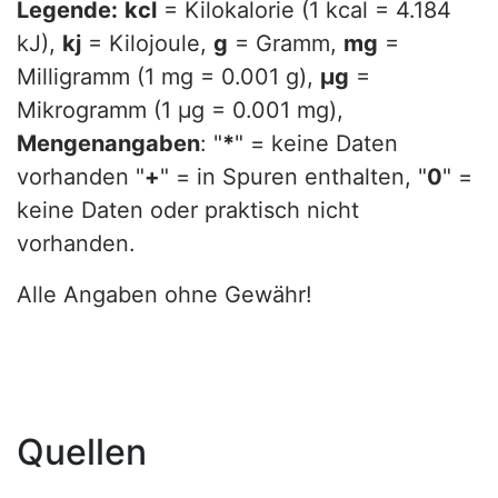
Legende:
kcl
= Kilokalorie (1 kcal = 4.184
kJ),
kj
= Kilojoule,
g
= Gramm,
mg
=
Milligramm (1 mg = 0.001 g),
µg
=
Mikrogramm (1 µg = 0.001 mg),
Mengenangaben
: "
*
" = keine Daten
vorhanden "
+
" = in Spuren enthalten, "
0
" =
keine Daten oder praktisch nicht
vorhanden.
Alle Angaben ohne Gewähr!
Quellen