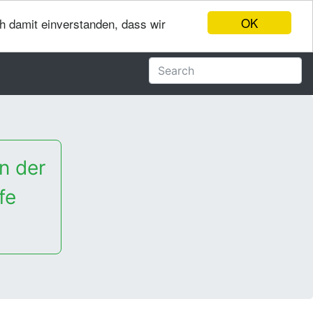
OK
ch damit einverstanden, dass wir
n der
fe