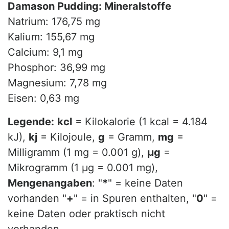
Damason Pudding: Mineralstoffe
Natrium: 176,75 mg
Kalium: 155,67 mg
Calcium: 9,1 mg
Phosphor: 36,99 mg
Magnesium: 7,78 mg
Eisen: 0,63 mg
Legende:
kcl
= Kilokalorie (1 kcal = 4.184
kJ),
kj
= Kilojoule,
g
= Gramm,
mg
=
Milligramm (1 mg = 0.001 g),
µg
=
Mikrogramm (1 µg = 0.001 mg),
Mengenangaben
: "
*
" = keine Daten
vorhanden "
+
" = in Spuren enthalten, "
0
" =
keine Daten oder praktisch nicht