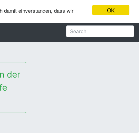
OK
ch damit einverstanden, dass wir
n der
fe