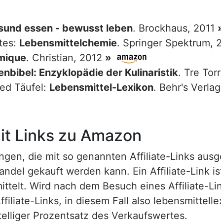
sund essen - bewusst leben
. Brockhaus, 2011
tes:
Lebensmittelchemie
. Springer Spektrum,
mique
. Christian, 2012
»
nbibel: Enzyklopädie der Kulinaristik
. Tre Tor
red Täufel:
Lebensmittel-Lexikon
. Behr's Verla
t Links zu Amazon
n, die mit so genannten Affiliate-Links ausgest
ndel gekauft werden kann. Ein Affiliate-Link is
ttelt. Wird nach dem Besuch eines Affiliate-Lin
ffiliate-Links, in diesem Fall also lebensmittell
nstelliger Prozentsatz des Verkaufswertes.