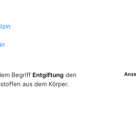
izin
in
Anze
dem Begriff
Entgiftung
den
tstoffen aus dem Körper.