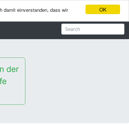
OK
ch damit einverstanden, dass wir
n der
fe