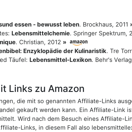
sund essen - bewusst leben
. Brockhaus, 2011
tes:
Lebensmittelchemie
. Springer Spektrum,
mique
. Christian, 2012
»
nbibel: Enzyklopädie der Kulinaristik
. Tre Tor
red Täufel:
Lebensmittel-Lexikon
. Behr's Verla
t Links zu Amazon
n, die mit so genannten Affiliate-Links ausgest
ndel gekauft werden kann. Ein Affiliate-Link is
ttelt. Wird nach dem Besuch eines Affiliate-Lin
ffiliate-Links, in diesem Fall also lebensmittell