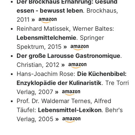
Der Brockhaus Ernährung: Gesund
essen - bewusst leben
. Brockhaus,
2011
»
Reinhard Matissek, Werner Baltes:
Lebensmittelchemie
. Springer
Spektrum, 2015
»
Der große Larousse Gastronomique
.
Christian, 2012
»
Hans-Joachim Rose:
Die Küchenbibel:
Enzyklopädie der Kulinaristik
. Tre Torri
Verlag, 2007
»
Prof. Dr. Waldemar Ternes, Alfred
Täufel:
Lebensmittel-Lexikon
. Behr's
Verlag, 2005
»