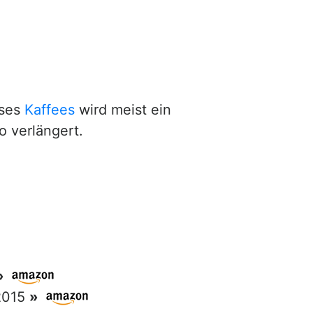
eses
Kaffees
wird meist ein
o verlängert.
»
 2015
»