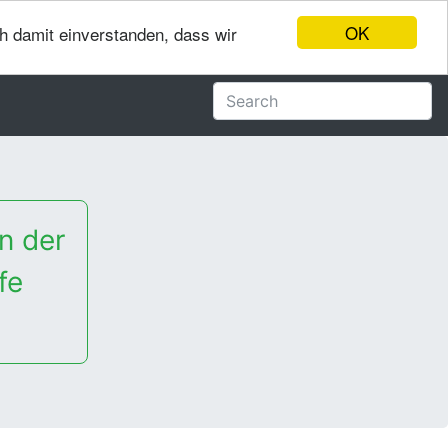
OK
ch damit einverstanden, dass wir
n der
fe