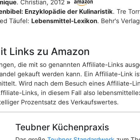
mique
. Christian, 2012
»
nbibel: Enzyklopädie der Kulinaristik
. Tre Tor
red Täufel:
Lebensmittel-Lexikon
. Behr's Verla
t Links zu Amazon
n, die mit so genannten Affiliate-Links ausgest
ndel gekauft werden kann. Ein Affiliate-Link is
ttelt. Wird nach dem Besuch eines Affiliate-Lin
ffiliate-Links, in diesem Fall also lebensmittell
nstelliger Prozentsatz des Verkaufswertes.
Teubner Küchenpraxis
Das große
Teubner Standardwerk
zum The