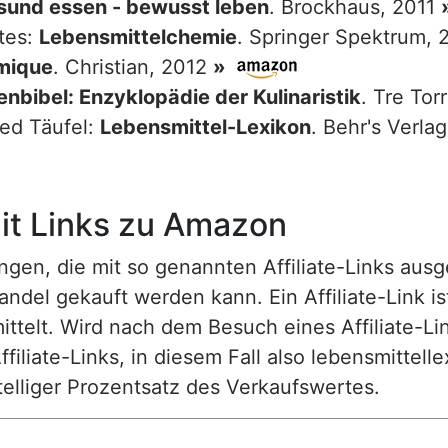
sund essen - bewusst leben
. Brockhaus, 2011
tes:
Lebensmittelchemie
. Springer Spektrum,
mique
. Christian, 2012
»
nbibel: Enzyklopädie der Kulinaristik
. Tre Tor
red Täufel:
Lebensmittel-Lexikon
. Behr's Verla
t Links zu Amazon
n, die mit so genannten Affiliate-Links ausgest
ndel gekauft werden kann. Ein Affiliate-Link is
ttelt. Wird nach dem Besuch eines Affiliate-Lin
ffiliate-Links, in diesem Fall also lebensmittell
nstelliger Prozentsatz des Verkaufswertes.