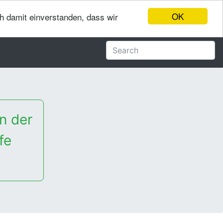
OK
ch damit einverstanden, dass wir
n der
fe