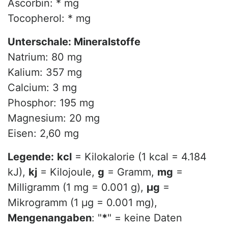
Ascorbin: * mg
Tocopherol: * mg
Unterschale: Mineralstoffe
Natrium: 80 mg
Kalium: 357 mg
Calcium: 3 mg
Phosphor: 195 mg
Magnesium: 20 mg
Eisen: 2,60 mg
Legende:
kcl
= Kilokalorie (1 kcal = 4.184
kJ),
kj
= Kilojoule,
g
= Gramm,
mg
=
Milligramm (1 mg = 0.001 g),
µg
=
Mikrogramm (1 µg = 0.001 mg),
Mengenangaben
: "
*
" = keine Daten