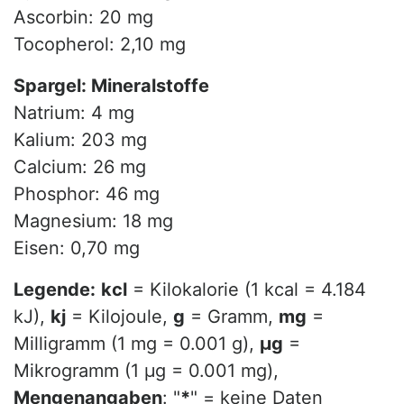
Ascorbin: 20 mg
Tocopherol: 2,10 mg
Spargel: Mineralstoffe
Natrium: 4 mg
Kalium: 203 mg
Calcium: 26 mg
Phosphor: 46 mg
Magnesium: 18 mg
Eisen: 0,70 mg
Legende:
kcl
= Kilokalorie (1 kcal = 4.184
kJ),
kj
= Kilojoule,
g
= Gramm,
mg
=
Milligramm (1 mg = 0.001 g),
µg
=
Mikrogramm (1 µg = 0.001 mg),
Mengenangaben
: "
*
" = keine Daten