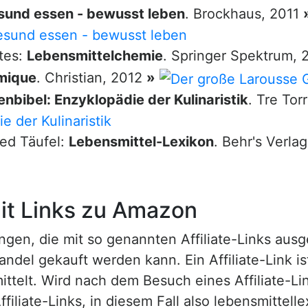
sund essen - bewusst leben
. Brockhaus, 2011
tes:
Lebensmittelchemie
. Springer Spektrum,
mique
. Christian, 2012
»
nbibel: Enzyklopädie der Kulinaristik
. Tre Tor
red Täufel:
Lebensmittel-Lexikon
. Behr's Verla
t Links zu Amazon
n, die mit so genannten Affiliate-Links ausgest
ndel gekauft werden kann. Ein Affiliate-Link is
ttelt. Wird nach dem Besuch eines Affiliate-Lin
ffiliate-Links, in diesem Fall also lebensmittell