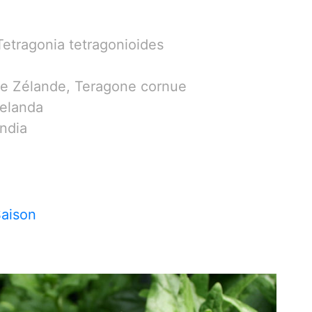
Tetragonia tetragonioides
lle Zélande, Teragone cornue
Zelanda
ndia
Saison