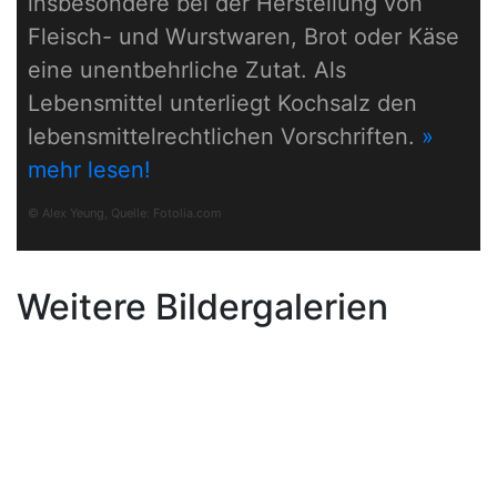
insbesondere bei der Herstellung von
Fleisch- und Wurstwaren, Brot oder Käse
eine unentbehrliche Zutat. Als
Lebensmittel unterliegt Kochsalz den
lebensmittelrechtlichen Vorschriften.
»
mehr lesen!
© Alex Yeung, Quelle:
Fotolia.com
Weitere Bildergalerien