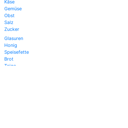
Käse
Gemüse
Obst
Salz
Zucker
Glasuren
Honig
Speisefette
Brot
Teige
Massen
Hefe
Tee
Kaffee
Wein
Garmethoden
Konservierung
Nährstoffe
Ernährungslehre