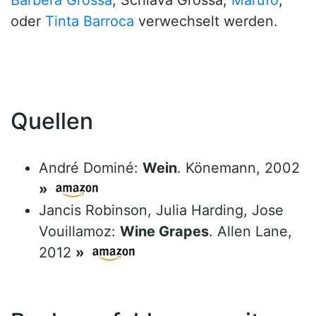
Barbera Grossa
, Schiava Grossa,
Marufo
,
oder
Tinta Barroca
verwechselt werden.
Quellen
André Dominé:
Wein
. Könemann, 2002
»
Jancis Robinson, Julia Harding, Jose
Vouillamoz:
Wine Grapes
. Allen Lane,
2012
»