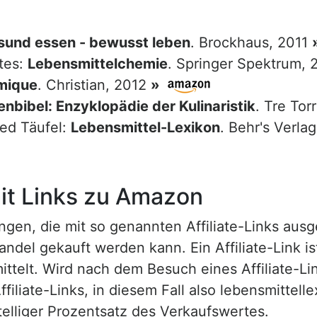
sund essen - bewusst leben
. Brockhaus, 2011
tes:
Lebensmittelchemie
. Springer Spektrum,
mique
. Christian, 2012
»
nbibel: Enzyklopädie der Kulinaristik
. Tre Tor
red Täufel:
Lebensmittel-Lexikon
. Behr's Verla
t Links zu Amazon
n, die mit so genannten Affiliate-Links ausgest
ndel gekauft werden kann. Ein Affiliate-Link is
ttelt. Wird nach dem Besuch eines Affiliate-Lin
ffiliate-Links, in diesem Fall also lebensmittell
nstelliger Prozentsatz des Verkaufswertes.