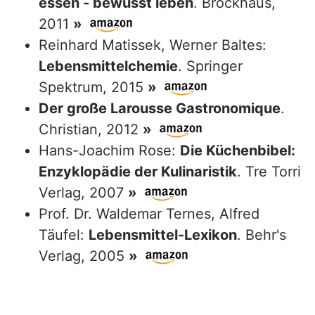
essen - bewusst leben
. Brockhaus,
2011
»
Reinhard Matissek, Werner Baltes:
Lebensmittelchemie
. Springer
Spektrum, 2015
»
Der große Larousse Gastronomique
.
Christian, 2012
»
Hans-Joachim Rose:
Die Küchenbibel:
Enzyklopädie der Kulinaristik
. Tre Torri
Verlag, 2007
»
Prof. Dr. Waldemar Ternes, Alfred
Täufel:
Lebensmittel-Lexikon
. Behr's
Verlag, 2005
»