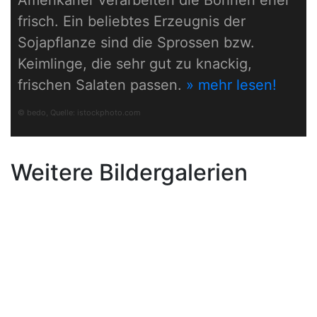
Amerikaner verarbeiten die Bohnen eher
frisch. Ein beliebtes Erzeugnis der
Sojapflanze sind die Sprossen bzw.
Keimlinge, die sehr gut zu knackig,
frischen Salaten passen.
» mehr lesen!
© bedo, Quelle:
istockphoto.com
Weitere Bildergalerien