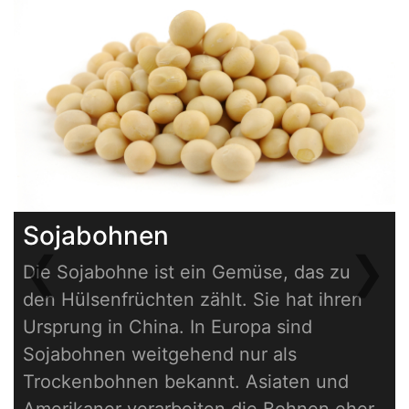
Sojabohnen
❮
❯
Die Sojabohne ist ein Gemüse, das zu
Previous
Next
den Hülsenfrüchten zählt. Sie hat ihren
Ursprung in China. In Europa sind
Sojabohnen weitgehend nur als
Trockenbohnen bekannt. Asiaten und