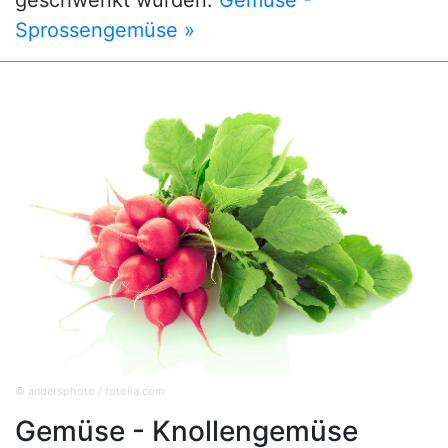
geschwenkt wurden.
Gemüse -
Sprossengemüse »
© andersphoto / fotolia.com
Gemüse - Knollengemüse