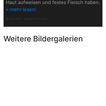
Haut aufweisen und festes Fleisch haben.
» mehr lesen!
© diamant24, Quelle:
fotolia.com
Weitere Bildergalerien