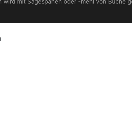
en wird mit Sägespänen oder -mehl von Buche g
n