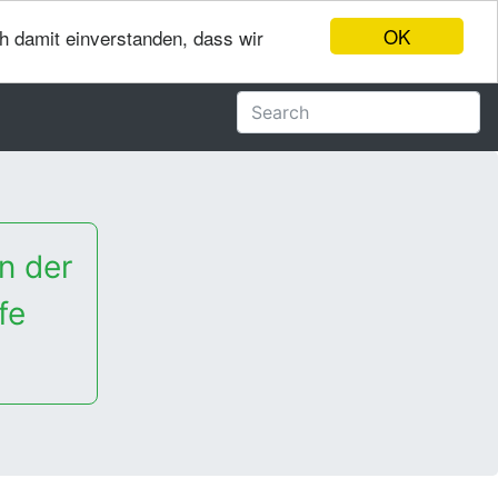
OK
ch damit einverstanden, dass wir
n der
fe