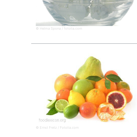
© Helma Spona / fotolia.com
© Ernst Fretz / Fotolia.com