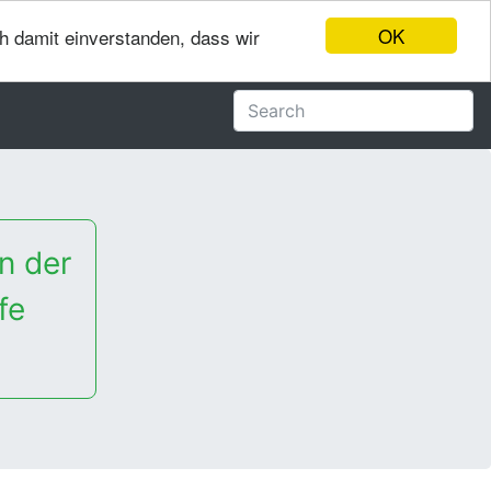
OK
ch damit einverstanden, dass wir
n der
fe