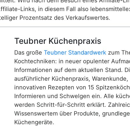
ttelt. Wird nach dem Besuch eines Affiliate-Lin
ffiliate-Links, in diesem Fall also lebensmittell
nstelliger Prozentsatz des Verkaufswertes.
Teubner Küchenpraxis
Das große
Teubner Standardwerk
zum The
Kochtechniken: in neuer opulenter Aufm
Informationen auf dem aktuellen Stand. D
ausführlicher Küchenpraxis, Warenkunde
innovativen Rezepten von 15 Spitzenköc
Informieren und Schwelgen ein. Alle küc
werden Schritt-für-Schritt erklärt. Zahlre
Wissenswertem über Produkte, grundlege
Küchengeräte.