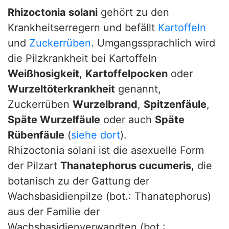
Rhizoctonia solani
gehört zu den
Krankheitserregern und befällt
Kartoffeln
und
Zuckerrüben
. Umgangssprachlich wird
die Pilzkrankheit bei Kartoffeln
Weißhosigkeit
,
Kartoffelpocken
oder
Wurzeltöterkrankheit
genannt,
Zuckerrüben
Wurzelbrand
,
Spitzenfäule
,
Späte Wurzelfäule
oder auch
Späte
Rübenfäule
(
siehe dort
).
Rhizoctonia solani ist die asexuelle Form
der Pilzart
Thanatephorus cucumeris
, die
botanisch zu der Gattung der
Wachsbasidienpilze (bot.: Thanatephorus)
aus der Familie der
Wachsbasidienverwandten (bot.: