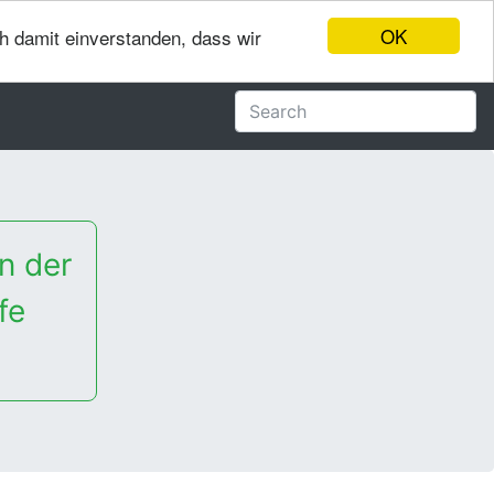
OK
ch damit einverstanden, dass wir
n der
fe