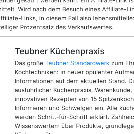
ndel gekauft werden kann. Ein Affiliate-Link is
ttelt. Wird nach dem Besuch eines Affiliate-Lin
ffiliate-Links, in diesem Fall also lebensmittell
nstelliger Prozentsatz des Verkaufswertes.
Teubner Küchenpraxis
Das große
Teubner Standardwerk
zum The
Kochtechniken: in neuer opulenter Aufm
Informationen auf dem aktuellen Stand. D
ausführlicher Küchenpraxis, Warenkunde
innovativen Rezepten von 15 Spitzenköc
Informieren und Schwelgen ein. Alle küc
werden Schritt-für-Schritt erklärt. Zahlre
Wissenswertem über Produkte, grundlege