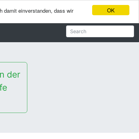
OK
ch damit einverstanden, dass wir
n der
fe