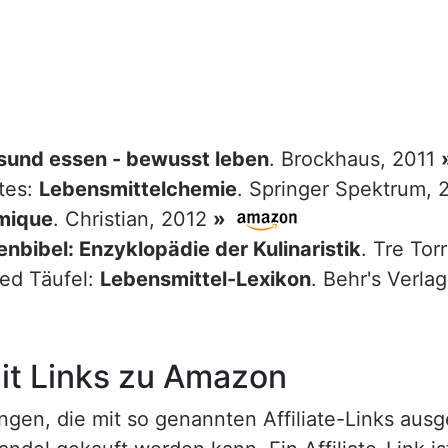
sund essen - bewusst leben
. Brockhaus, 2011
tes:
Lebensmittelchemie
. Springer Spektrum,
mique
. Christian, 2012
»
nbibel: Enzyklopädie der Kulinaristik
. Tre Tor
red Täufel:
Lebensmittel-Lexikon
. Behr's Verla
t Links zu Amazon
n, die mit so genannten Affiliate-Links ausgest