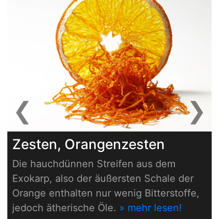
❮
❯
Previous
Next
Zesten, Orangenzesten
Die hauchdünnen Streifen aus dem
Exokarp, also der äußersten Schale der
Orange enthalten nur wenig Bitterstoffe,
jedoch ätherische Öle.
» mehr lesen!