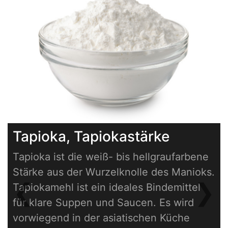
Tapioka, Tapiokastärke
Tapioka ist die weiß- bis hellgraufarbene
Stärke aus der Wurzelknolle des Manioks.
❮
❯
Tapiokamehl ist ein ideales Bindemittel
Previous
Next
für klare Suppen und Saucen. Es wird
vorwiegend in der asiatischen Küche