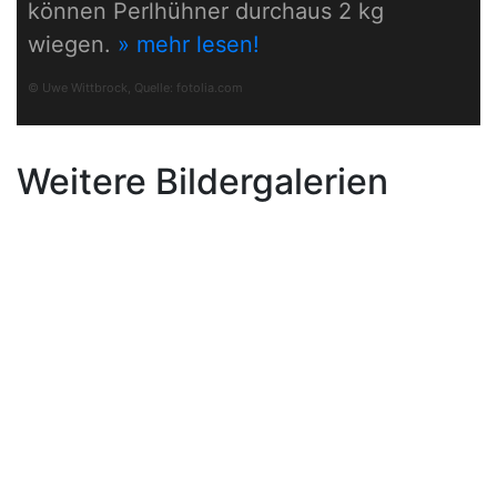
können Perlhühner durchaus 2 kg
wiegen.
» mehr lesen!
© Uwe Wittbrock, Quelle:
fotolia.com
Weitere Bildergalerien